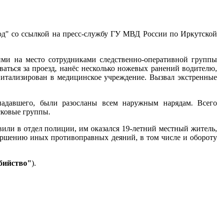
од" со ссылкой на пресс-службу ГУ МВД России по Иркутской
ми на место сотрудниками следственно-оперативной группы
ваться за проезд, нанёс несколько ножевых ранений водителю,
спитализирован в медицинское учреждение. Вызвал экстренные
падавшего, были разосланы всем наружным нарядам. Всего
сковые группы.
или в отдел полиции, им оказался 19-летний местный житель,
ершению иных противоправных деяний, в том числе и обороту
бийство"
).