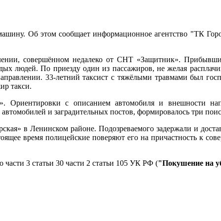
о машину. Об этом сообщает информационное агентство "ТК Гор
ении, совершённом недалеко от СНТ «Защитник». Прибывши
одых людей. По приезду один из пассажиров, не желая расплачи
 направлении. 33-летний таксист с тяжёлыми травмами был го
ир такси.
». Ориентировки с описанием автомобиля и внешности на
х автомобилей и заградительных постов, формировалось три пои
рская» в Ленинском районе. Подозреваемого задержали и достав
тоящее время полицейские поверяют его на причастность к сов
асти 3 статьи 30 части 2 статьи 105 УК РФ (
"Покушение на у