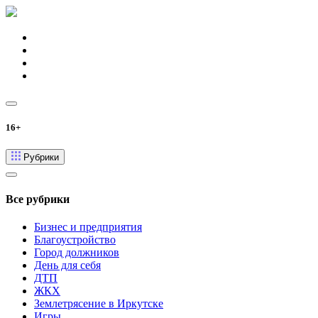
16+
Рубрики
Все рубрики
Бизнес и предприятия
Благоустройство
Город должников
День для себя
ДТП
ЖКХ
Землетрясение в Иркутске
Игры