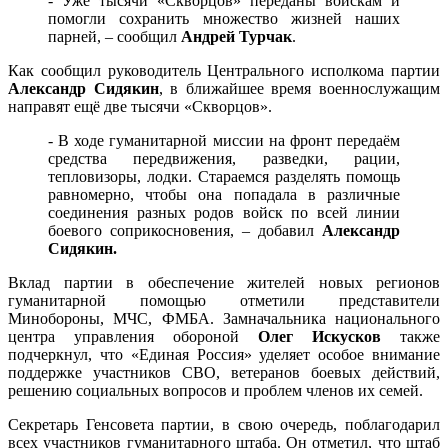
- Уже тысячи «Скворцов» переданы войскам и
помогли сохранить множество жизней наших
парней, – сообщил
Андрей Турчак
.
Как сообщил руководитель Центрального исполкома партии
Александр Сидякин
, в ближайшее время военнослужащим
направят ещё две тысячи «Скворцов».
- В ходе гуманитарной миссии на фронт передаём
средства передвижения, разведки, рации,
тепловизоры, лодки. Стараемся разделять помощь
равномерно, чтобы она попадала в различные
соединения разных родов войск по всей линии
боевого соприкосновения, – добавил
Александр
Сидякин.
Вклад партии в обеспечение жителей новых регионов
гуманитарной помощью отметили представители
Минобороны, МЧС, ФМБА. Замначальника национального
центра управления обороной
Олег Искусков
также
подчеркнул, что «Единая Россия» уделяет особое внимание
поддержке участников СВО, ветеранов боевых действий,
решению социальных вопросов и проблем членов их семей.
Секретарь Генсовета партии, в свою очередь, поблагодарил
всех участников гуманитарного штаба. Он отметил, что штаб