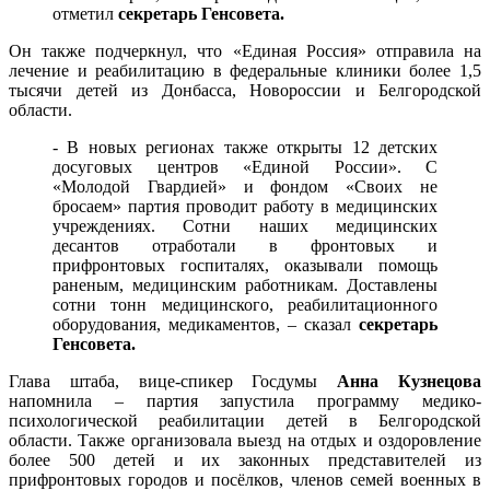
отметил
секретарь Генсовета.
Он также подчеркнул, что «Единая Россия» отправила на
лечение и реабилитацию в федеральные клиники более 1,5
тысячи детей из Донбасса, Новороссии и Белгородской
области.
- В новых регионах также открыты 12 детских
досуговых центров «Единой России». С
«Молодой Гвардией» и фондом «Своих не
бросаем» партия проводит работу в медицинских
учреждениях. Сотни наших медицинских
десантов отработали в фронтовых и
прифронтовых госпиталях, оказывали помощь
раненым, медицинским работникам. Доставлены
сотни тонн медицинского, реабилитационного
оборудования, медикаментов, – сказал
секретарь
Генсовета.
Глава штаба, вице-спикер Госдумы
Анна Кузнецова
напомнила – партия запустила программу медико-
психологической реабилитации детей в Белгородской
области. Также организовала выезд на отдых и оздоровление
более 500 детей и их законных представителей из
прифронтовых городов и посёлков, членов семей военных в