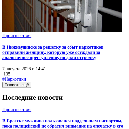
Происшествия
В Нижнеудинске за решетку за сбыт наркотиков
отправили женщину, которую уже осуждали за
аналогичное преступление, но дали отсрочку
7 августа 2026 г. 14:41
135
#Наркотики
Показать ещё
Последние новости
Происшествия
В Братске мужчина пользовался поддельным паспортом,
пока полицейский не обратил внимание на опечатку в его