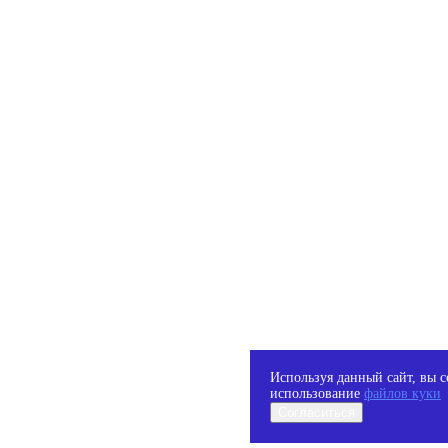
Используя данный сайт, вы с
использование
файлов куки
Согласиться