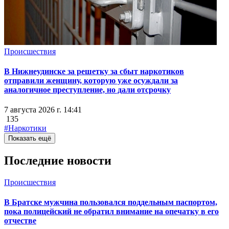
Происшествия
В Нижнеудинске за решетку за сбыт наркотиков
отправили женщину, которую уже осуждали за
аналогичное преступление, но дали отсрочку
7 августа 2026 г. 14:41
135
#Наркотики
Показать ещё
Последние новости
Происшествия
В Братске мужчина пользовался поддельным паспортом,
пока полицейский не обратил внимание на опечатку в его
отчестве