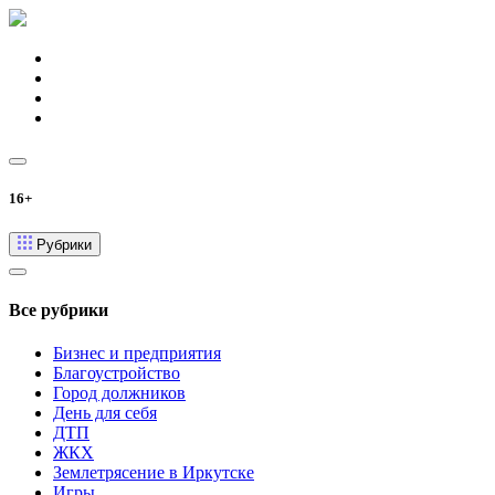
16+
Рубрики
Все рубрики
Бизнес и предприятия
Благоустройство
Город должников
День для себя
ДТП
ЖКХ
Землетрясение в Иркутске
Игры