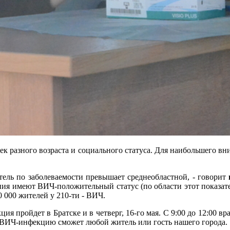
ек разного возраста и социального статуса. Для наибольшего вн
атель по заболеваемости превышает среднеобластной, - говорит
ния имеют ВИЧ-положительный статус (по области этот показате
0 000 жителей у 210-ти - ВИЧ.
я пройдет в Братске и в четверг, 16-го мая. С 9:00 до 12:00 в
а ВИЧ-инфекцию сможет любой житель или гость нашего города.