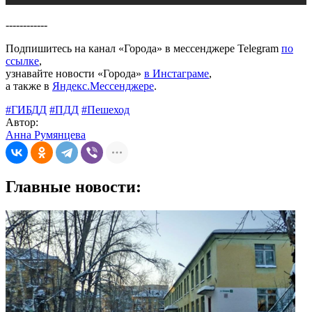
------------
Подпишитесь на канал «Города» в мессенджере Telegram
по
ссылке
,
узнавайте новости «Города»
в Инстаграме
,
а также в
Яндекс.Мессенджере
.
#ГИБДД
#ПДД
#Пешеход
Автор:
Анна Румянцева
Главные новости: