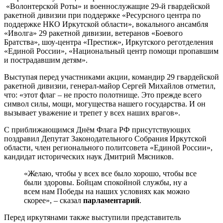
«Волонтерской Роты» и военнослужащие 29-й гвардейской
ракетной дивизии при поддержке «Ресурсного центра по
поддержке НКО Иркутской области», вокального ансамбля
«Иволга» 29 ракетной дивизии, ветеранов «Боевого
Братства», шоу-центра «Престиж», Иркутского реготделения
«Единой России», «Национальный центр помощи пропавшим
и пострадавшим детям».
Выступая перед участниками акции, командир 29 гвардейской
ракетной дивизии, генерал-майор Сергей Михайлов отметил,
что: «этот флаг – не просто полотнище. Это прежде всего
символ силы, мощи, могущества нашего государства. И он
вызывает уважение и трепет у всех наших врагов».
С приближающимся Днём Флага РФ присутствующих
поздравил Депутат Законодательного Собрания Иркутской
области, член регионального политсовета «Единой России»,
кандидат исторических наук Дмитрий Мясников.
«Желаю, чтобы у всех все было хорошо, чтобы все
были здоровы. Бойцам спокойной службы, ну а
всем нам Победы на наших условиях как можно
скорее», – сказал
парламентарий
.
Перед иркутянами также выступили представитель