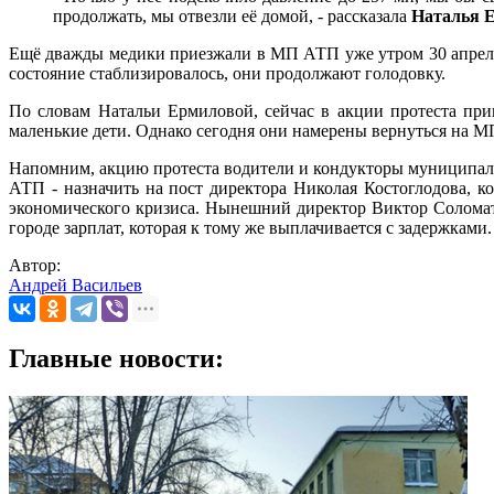
продолжать, мы отвезли её домой, - рассказала
Наталья 
Ещё дважды медики приезжали в МП АТП уже утром 30 апреля. 
состояние стаблизировалось, они продолжают голодовку.
По словам Натальи Ермиловой, сейчас в акции протеста прин
маленькие дети. Однако сегодня они намерены вернуться на 
Напомним, акцию протеста водители и кондукторы муниципальн
АТП - назначить на пост директора Николая Костоглодова, 
экономического кризиса. Нынешний директор Виктор Соломати
городе зарплат, которая к тому же выплачивается с задержками.
Автор:
Андрей Васильев
Главные новости: