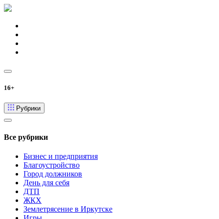
16+
Рубрики
Все рубрики
Бизнес и предприятия
Благоустройство
Город должников
День для себя
ДТП
ЖКХ
Землетрясение в Иркутске
Игры