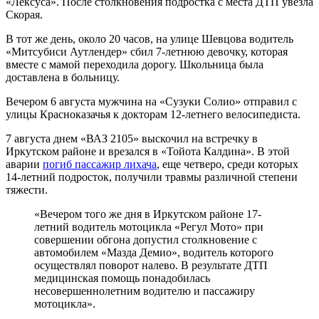
«Лексуса». После столкновения подростка с места ДТП увезла
Скорая.
В тот же день, около 20 часов, на улице Шевцова водитель
«Митсубиси Аутлендер» сбил 7-летнюю девочку, которая
вместе с мамой переходила дорогу. Школьница была
доставлена в больницу.
Вечером 6 августа мужчина на «Сузуки Солио» отправил с
улицы Красноказачья к докторам 12-летнего велосипедиста.
7 августа днем «ВАЗ 2105» выскочил на встречку в
Иркутском районе и врезался в «Тойота Калдина». В этой
аварии
погиб пассажир лихача
, еще четверо, среди которых
14-летний подросток, получили травмы различной степени
тяжести.
«Вечером того же дня в Иркутском районе 17-
летний водитель мотоцикла «Регул Мото» при
совершении обгона допустил столкновение с
автомобилем «Мазда Демио», водитель которого
осуществлял поворот налево. В результате ДТП
медицинская помощь понадобилась
несовершеннолетним водителю и пассажиру
мотоцикла».