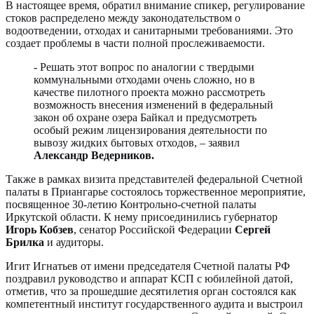
В настоящее время, обратил внимание спикер, регулирование
стоков распределено между законодательством о
водоотведении, отходах и санитарными требованиями. Это
создает проблемы в части полной прослеживаемости.
- Решать этот вопрос по аналогии с твердыми
коммунальными отходами очень сложно, но в
качестве пилотного проекта можно рассмотреть
возможность внесения изменений в федеральный
закон об охране озера Байкал и предусмотреть
особый режим лицензирования деятельности по
вывозу жидких бытовых отходов, – заявил
Александр Ведерников.
Также в рамках визита представителей федеральной Счетной
палаты в Приангарье состоялось торжественное мероприятие,
посвященное 30-летию Контрольно-счетной палаты
Иркутской области. К нему присоединились губернатор
Игорь Кобзев
, сенатор Российской Федерации
Сергей
Брилка
и аудиторы.
Игит Игнатьев от имени председателя Счетной палаты РФ
поздравил руководство и аппарат КСП с юбилейной датой,
отметив, что за прошедшие десятилетия орган состоялся как
компетентный институт государственного аудита и выстроил