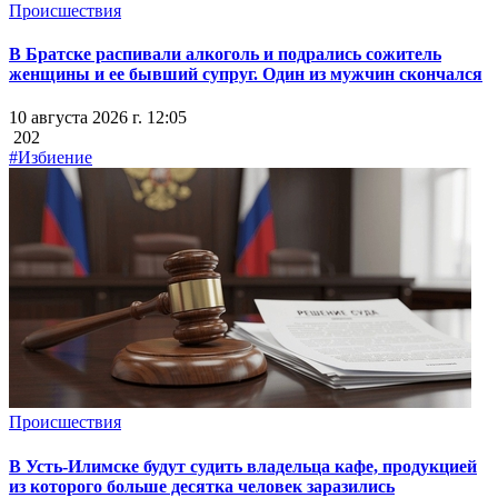
Происшествия
В Братске распивали алкоголь и подрались сожитель
женщины и ее бывший супруг. Один из мужчин скончался
10 августа 2026 г. 12:05
202
#Избиение
Происшествия
В Усть-Илимске будут судить владельца кафе, продукцией
из которого больше десятка человек заразились