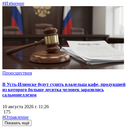
#Избиение
Происшествия
В Усть-Илимске будут судить владельца кафе, продукцией
из которого больше десятка человек заразились
сальмонеллезом
10 августа 2026 г. 11:26
175
#Отравление
Показать ещё