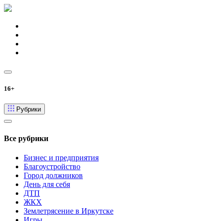
16+
Рубрики
Все рубрики
Бизнес и предприятия
Благоустройство
Город должников
День для себя
ДТП
ЖКХ
Землетрясение в Иркутске
Игры