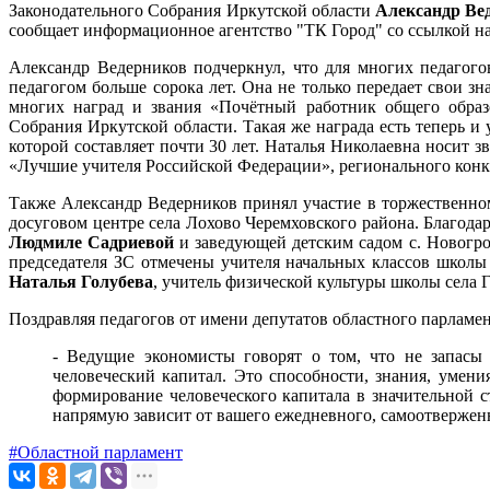
Законодательного Собрания Иркутской области
Александр Ве
сообщает информационное агентство "ТК Город" со ссылкой на
Александр Ведерников подчеркнул, что для многих педагого
педагогом больше сорока лет. Она не только передает свои з
многих наград и звания «Почётный работник общего образо
Собрания Иркутской области. Такая же награда есть теперь 
которой составляет почти 30 лет. Наталья Николаевна носит 
«Лучшие учителя Российской Федерации», регионального конкур
Также Александр Ведерников принял участие в торжественном
досуговом центре села Лохово Черемховского района. Благод
Людмиле Садриевой
и заведующей детским садом с. Новогром
председателя ЗС отмечены учителя начальных классов школ
Наталья Голубева
, учитель физической культуры школы села 
Поздравляя педагогов от имени депутатов областного парламе
- Ведущие экономисты говорят о том, что не запасы
человеческий капитал. Это способности, знания, умени
формирование человеческого капитала в значительной с
напрямую зависит от вашего ежедневного, самоотверженно
#Областной парламент