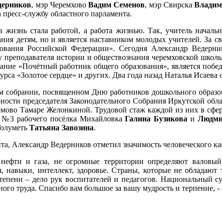
дерников
, мэр Черемхово
Вадим Семенов
, мэр Свирска
Владим
 пресс-службу областного парламента.
в жизнь стала работой, а работа жизнью. Так, учитель нача
нания детям, но и является наставником молодых учителей. За
вания Российской Федерации». Сегодня Александр Ведернико
и у преподавателя истории и обществознания черемховской шко
звание «Почётный работник общего образования», является поб
са «Золотое сердце» и других. Два года назад Наталья Исаева 
 собрании, посвященном Дню работников дошкольного образова
арности председателя Законодательного Собрания Иркутской об
ово Тамаре Желонкиной. Трудовой стаж каждой из них в сфере 
ы №3 рабочего посёлка Михайловка
Галина Бузикова
и
Людми
Голуметь
Татьяна Завозина
.
нта, Александр Ведерников отметил значимость человеческого к
 нефти и газа, не огромные территории определяют валовы
я, навыки, интеллект, здоровье. Страны, которые не обладаю
тепени – дело рук воспитателей и педагогов. Национальный с
го труда. Спасибо вам большое за вашу мудрость и терпение, -