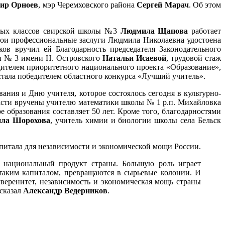
ир Орноев
, мэр Черемховского района
Сергей Марач
. Об этом
льных классов свирской школы №3
Людмила Щапова
работает
 свои профессиональные заслуги Людмила Николаевна удостоена
в вручил ей Благодарность председателя Законодательного
лы № 3 имени Н. Островского
Натальи Исаевой
, трудовой стаж
едителем приоритетного национального проекта «Образование»,
стала победителем областного конкурса «Лучший учитель».
ния и Дню учителя, которое состоялось сегодня в культурно-
ласти вручены учителю математики школы № 1 р.п. Михайловка
образования составляет 50 лет. Кроме того, благодарностями
ла Шорохова
, учитель химии и биологии школы села Бельск
апитала для независимости и экономической мощи России.
й национальный продукт страны. Большую роль играет
т таким капиталом, превращаются в сырьевые колонии. И
уверенитет, независимость и экономическая мощь страны
 сказал
Александр Ведерников
.