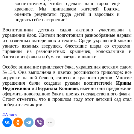
воспитателями, чтобы сделать наш город ещё
красивее. Мы приглашаем жителей Братска
оценить результаты труда детей и взрослых и
поднять себе настроение!
Воспитанники детских садов активно участвовали в
украшении ёлок. Жители подготовили разнообразные наряды
из различных материалов и техник. Среди украшений можно
увидеть вязаных зверушек, блестящие шары со стразами,
гирлянды из разноцветных крышечек, колокольчики и
бантики из фольги и бумаги, звезды и шишки.
Особое внимание привлекает ёлка, украшенная детским садом
№134. Она выполнена в цветах российского триколора: все
игрушки на ней белого, синего и красного цветов. Многие
украшения были созданы руками воспитателей
Ирины
Недосекиной
и
Людмилы Кониной
, именно они предложили
оформить новогоднюю ёлку в цветах государственного флага.
Стоит отметить, что в прошлом году этот детский сад стал
победителем акции.
#Аллея