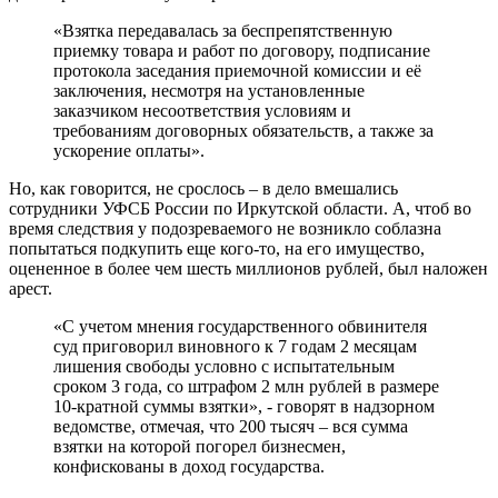
«Взятка передавалась за беспрепятственную
приемку товара и работ по договору, подписание
протокола заседания приемочной комиссии и её
заключения, несмотря на установленные
заказчиком несоответствия условиям и
требованиям договорных обязательств, а также за
ускорение оплаты».
Но, как говорится, не срослось – в дело вмешались
сотрудники УФСБ России по Иркутской области. А, чтоб во
время следствия у подозреваемого не возникло соблазна
попытаться подкупить еще кого-то, на его имущество,
оцененное в более чем шесть миллионов рублей, был наложен
арест.
«С учетом мнения государственного обвинителя
суд приговорил виновного к 7 годам 2 месяцам
лишения свободы условно с испытательным
сроком 3 года, со штрафом 2 млн рублей в размере
10-кратной суммы взятки», - говорят в надзорном
ведомстве, отмечая, что 200 тысяч – вся сумма
взятки на которой погорел бизнесмен,
конфискованы в доход государства.