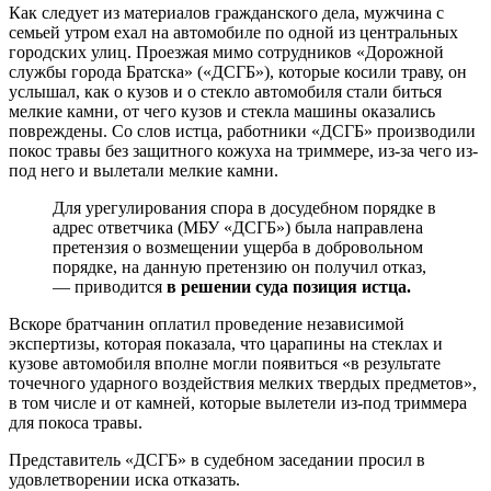
Как следует из материалов гражданского дела, мужчина с
семьей утром ехал на автомобиле по одной из центральных
городских улиц. Проезжая мимо сотрудников «Дорожной
службы города Братска» («ДСГБ»), которые косили траву, он
услышал, как о кузов и о стекло автомобиля стали биться
мелкие камни, от чего кузов и стекла машины оказались
повреждены. Со слов истца, работники «ДСГБ» производили
покос травы без защитного кожуха на триммере, из-за чего из-
под него и вылетали мелкие камни.
Для урегулирования спора в досудебном порядке в
адрес ответчика (МБУ «ДСГБ») была направлена
претензия о возмещении ущерба в добровольном
порядке, на данную претензию он получил отказ,
— приводится
в решении суда позиция истца.
Вскоре братчанин оплатил проведение независимой
экспертизы, которая показала, что царапины на стеклах и
кузове автомобиля вполне могли появиться «в результате
точечного ударного воздействия мелких твердых предметов»,
в том числе и от камней, которые вылетели из-под триммера
для покоса травы.
Представитель «ДСГБ» в судебном заседании просил в
удовлетворении иска отказать.