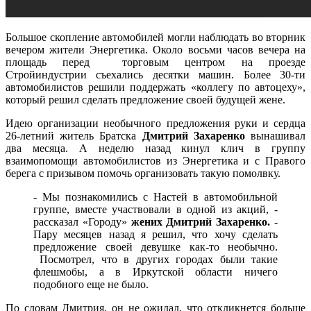
Большое скопление автомобилей могли наблюдать во вторник
вечером жители Энергетика. Около восьми часов вечера на
площадь перед торговым центром на проезде
Стройиндустрии съехались десятки машин. Более 30-ти
автомобилистов решили поддержать «коллегу по автоцеху»,
который решил сделать предложение своей будущей жене.
Идею организации необычного предложения руки и сердца
26-летний житель Братска
Дмитрий
Захаренко
вынашивал
два месяца. А неделю назад кинул клич в группу
взаимопомощи автомобилистов из Энергетика и с Правого
берега с призывом помочь организовать такую помолвку.
- Мы познакомились с Настей в автомобильной
группе, вместе участвовали в одной из акций, -
рассказал «Городу»
жених Дмитрий Захаренко.
-
Пару месяцев назад я решил, что хочу сделать
предложение своей девушке как-то необычно.
Посмотрел, что в других городах были такие
флешмобы, а в Иркутской области ничего
подобного еще не было.
По словам Дмитрия, он не ожидал, что откликнется больше