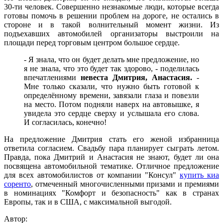
30-ти человек. Совершенно незнакомые люди, которые всегда
готовы помочь в решении проблем на дороге, не остались в
стороне и в такой волнительный момент жизни. Из
подъехавших автомобилей организаторы выстроили на
площади перед торговым центром большое сердце.
- Я знала, что он будет делать мне предложение, но
я не знала, что это будет так здорово, - поделилась
впечатлениями
невеста Дмитрия, Анастасия.
-
Мне только сказали, что нужно быть готовой к
определённому времени, завязали глаза и повезли
на место. Потом подняли наверх на автовышке, я
увидела это сердце сверху и услышала его слова.
И согласилась, конечно!
На предложение Дмитрия стать его женой избранница
ответила согласием. Свадьбу пара планирует сыграть летом.
Правда, пока Дмитрий и Анастасия не знают, будет ли она
посвящена автомобильной тематике. Отличное предложение
для всех автомобилистов от компании "Консул"
купить киа
соренто
, отмеченный многочисленными призами и премиями
в номинациях "Комфорт и безопасность" как в странах
Европы, так и в США, с максимальной выгодой.
Автор: