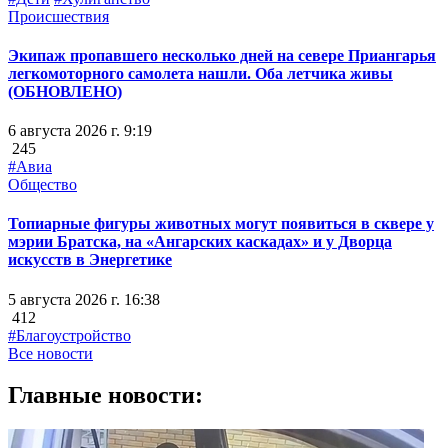
Происшествия
Экипаж пропавшего несколько дней на севере Приангарья
легкомоторного самолета нашли. Оба летчика живы
(ОБНОВЛЕНО)
6 августа 2026 г. 9:19
245
#Авиа
Общество
Топиарные фигуры животных могут появиться в сквере у
мэрии Братска, на «Ангарских каскадах» и у Дворца
искусств в Энергетике
5 августа 2026 г. 16:38
412
#Благоустройство
Все новости
Главные новости: