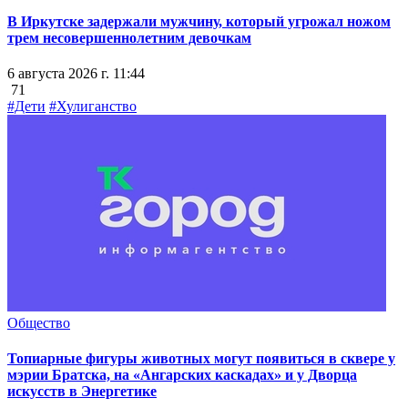
В Иркутске задержали мужчину, который угрожал ножом
трем несовершеннолетним девочкам
6 августа 2026 г. 11:44
71
#Дети
#Хулиганство
Общество
Топиарные фигуры животных могут появиться в сквере у
мэрии Братска, на «Ангарских каскадах» и у Дворца
искусств в Энергетике