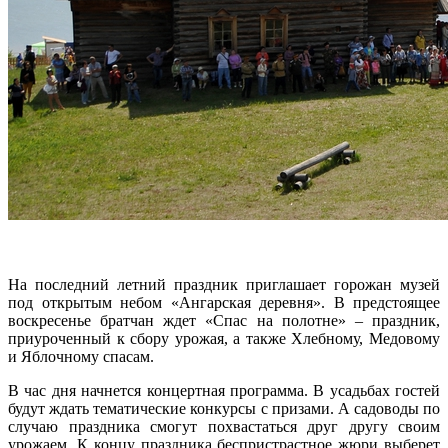
На последний летний праздник приглашает горожан музей
под открытым небом «Ангарская деревня». В предстоящее
воскресенье братчан ждет «Спас на полотне» – праздник,
приуроченный к сбору урожая, а также Хлебному, Медовому
и Яблочному спасам.
В час дня начнется концертная программа. В усадьбах гостей
будут ждать тематические конкурсы с призами. А садоводы по
случаю праздника смогут похвастаться друг другу своим
урожаем. К концу праздника беспристрастное жюри выберет