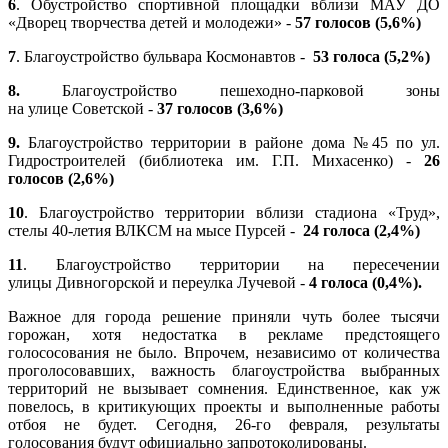
6
. Обустройство спортивной площадки вблизи МАУ ДО
«Дворец творчества детей и молодежи» -
57 голосов (5,6%)
7
. Благоустройство бульвара Космонавтов -
53 голоса (5,2%)
8.
Благоустройство пешеходно-парковой зоны
на улице Советской -
37 голосов (3,6%)
9.
Благоустройство территории в районе дома №45 по ул.
Гидростроителей (библиотека им. Г.П. Михасенко) -
26
голосов (2,6%)
10
. Благоустройство территории вблизи стадиона «Труд»,
стелы 40-летия ВЛКСМ на мысе Пурсей -
24 голоса (2,4%)
11
. Благоустройство территории на пересечении
улицы Дивногорской и переулка Лучевой -
4 голоса (0,4%).
Важное для города решение приняли чуть более тысячи
горожан, хотя недостатка в рекламе предстоящего
голососования не было. Впрочем, независимо от количества
проголосовавших, важность благоустройства выбранных
территорий не вызывает сомнения. Единственное, как уж
повелось, в критикующих проекты и выполненные работы
отбоя не будет. Сегодня, 26-го февраля, результаты
голосования будут официально запротоколированы.