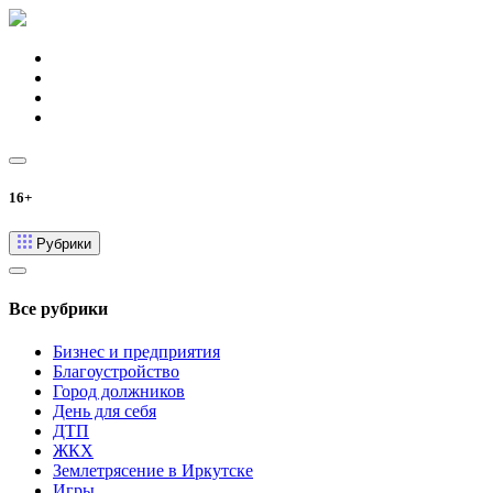
16+
Рубрики
Все рубрики
Бизнес и предприятия
Благоустройство
Город должников
День для себя
ДТП
ЖКХ
Землетрясение в Иркутске
Игры