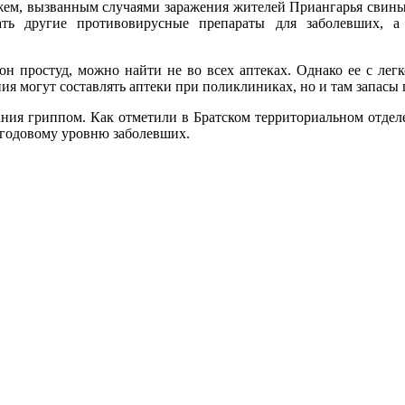
ажем, вызванным случаями заражения жителей Приангарья свиным
ать другие противовирусные препараты для заболевших, 
он простуд, можно найти не во всех аптеках. Однако ее с ле
ения могут составлять аптеки при поликлиниках, но и там запас
ания гриппом. Как отметили в Братском территориальном отделе
негодовому уровню заболевших.