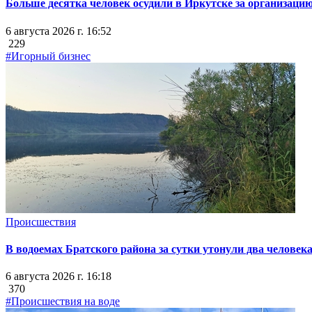
Больше десятка человек осудили в Иркутске за организацию
6 августа 2026 г. 16:52
229
#Игорный бизнес
Происшествия
В водоемах Братского района за сутки утонули два человек
6 августа 2026 г. 16:18
370
#Происшествия на воде