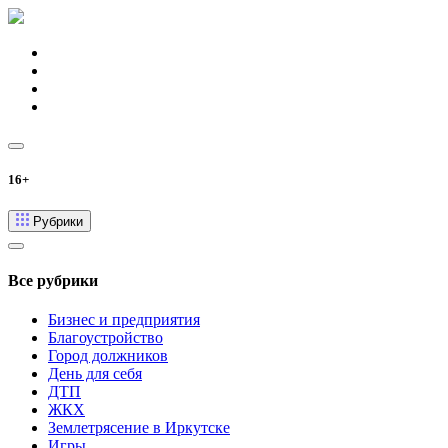
16+
Рубрики
Все рубрики
Бизнес и предприятия
Благоустройство
Город должников
День для себя
ДТП
ЖКХ
Землетрясение в Иркутске
Игры