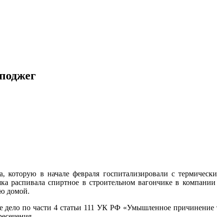
 поджег
на, которую в начале февраля госпитализировали с термичес
ушка распивала спиртное в строительном вагончике в компании
ую домой.
е дело по части 4 статьи 111 УК РФ «Умышленное причинение 
ресечения.