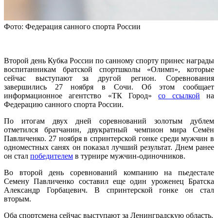
Фото: Федерация санного спорта России
Второй день Кубка России по санному спорту принес награды
воспитанникам братской спортшколы «Олимп», которые
сейчас выступают за другой регион. Соревнования
завершились 27 ноября в Сочи. Об этом сообщает
информационное агентство «ТК Город»
со ссылкой
на
Федерацию санного спорта России.
По итогам двух дней соревнований золотым дублем
отметился братчанин, двукратный чемпион мира Семён
Павличенко. 27 ноября в спринтерской гонке среди мужчин в
одноместных санях он показал лучший результат. Днем ранее
он стал
победителем
в турнире мужчин-одиночников.
Во второй день соревнований компанию на пьедестале
Семену Павличенко составил еще один уроженец Братска
Александр Горбацевич. В спринтерской гонке он стал
вторым.
Оба спортсмена сейчас выступают за Ленинградскую область.