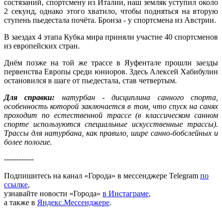
состязаний, спортсмену из Италии, наш земляк уступил около
2 секунд, однако этого хватило, чтобы подняться на вторую
ступень пьедестала почёта. Бронза - у спортсмена из Австрии.
В заездах 4 этапа Кубка мира приняли участие 40 спортсменов
из европейских стран.
Днём позже на той же трассе в Яуфентале прошли заезды
первенства Европы среди юниоров. Здесь Алексей Хабибулин
остановился в шаге от пьедестала, став четвертым.
Для справки:
натурбан - дисциплина санного спорта,
особенность которой заключается в том, что спуск на санях
проходит по естественной трассе (в классическом санном
спорте используются специальные искусственные трассы).
Трассы для натурбана, как правило, шире санно-бобслейных и
более пологие.
------------
Подпишитесь на канал «Города» в мессенджере Telegram
по
ссылке
,
узнавайте новости «Города»
в Инстаграме
,
а также в
Яндекс.Мессенджере
.