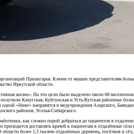
организаций Приангарья. Ключи от машин представителям больн
ьство Иркутской области.
тивная жизнь». На эти цели было выделено около 68 миллионов
получили Качугская, Куйтунская и Усть-Кутская районные больн
 одной «Ниве» направятся в медучреждения Аларского, Баяндае
унского районов, Усолья-Сибирского.
работники, как сложно порой добраться до пациентов в отдален
тую приходится доставлять врачей к пациентам в отдалённые сёла
 области более 1,5 тысячи отдалённых деревень, посёлков и сё