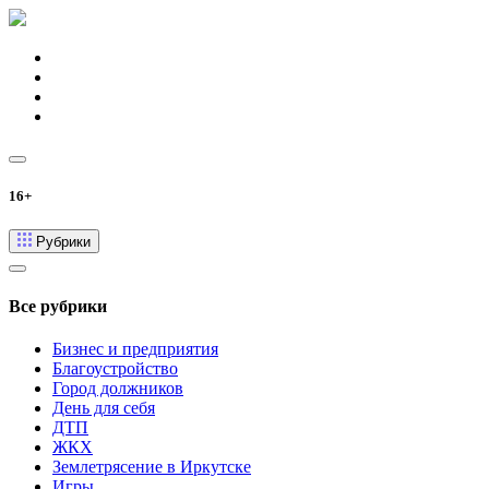
16+
Рубрики
Все рубрики
Бизнес и предприятия
Благоустройство
Город должников
День для себя
ДТП
ЖКХ
Землетрясение в Иркутске
Игры