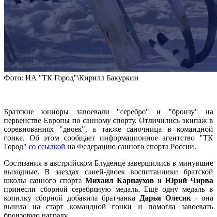
Фото: ИА "ТК Город"\Кирилл Бакуркин
Братские юниоры завоевали "серебро" и "бронзу" на
первенстве Европы по санному спорту. Отличились экипаж в
соревнованиях "двоек", а также саночница в командной
гонке. Об этом сообщает информационное агентство "ТК
Город"
со ссылкой
на Федерацию санного спорта России.
Состязания в австрийском Блуденце завершились в минувшие
выходные. В заездах саней-двоек воспитанники братской
школы санного спорта
Михаил Карнаухов
и
Юрий Чирва
принесли сборной серебряную медаль. Ещё одну медаль в
копилку сборной добавила братчанка
Дарья Олесик
- она
вышла на старт
командной гонки и помогла завоевать
бронзовую награду.