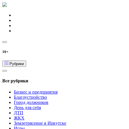
16+
Рубрики
Все рубрики
Бизнес и предприятия
Благоустройство
Город должников
День для себя
ДТП
ЖКХ
Землетрясение в Иркутске
Игры