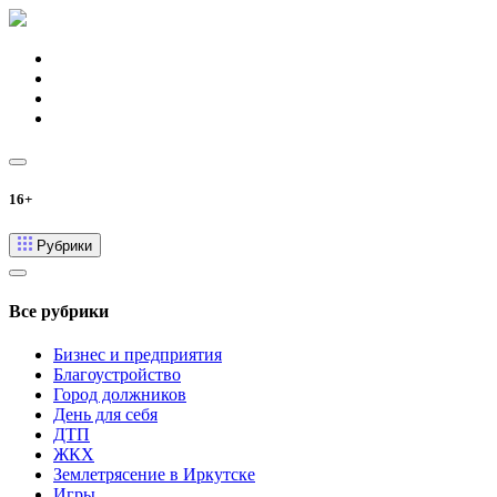
16+
Рубрики
Все рубрики
Бизнес и предприятия
Благоустройство
Город должников
День для себя
ДТП
ЖКХ
Землетрясение в Иркутске
Игры