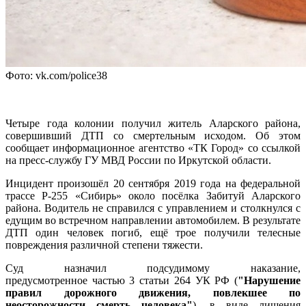
Фото: vk.com/police38
Четыре года колонии получил житель Аларского района,
совершивший ДТП со смертельным исходом. Об этом
сообщает информационное агентство «ТК Город» со ссылкой
на пресс-службу ГУ МВД России по Иркутской области.
Инцидент произошёл 20 сентября 2019 года на федеральной
трассе Р-255 «Сибирь» около посёлка Забитуй Аларского
района. Водитель не справился с управлением и столкнулся с
едущим во встречном направлении автомобилем. В результате
ДТП один человек погиб, ещё трое получили телесные
повреждения различной степени тяжести.
Суд назначил подсудимому наказание,
предусмотренное частью 3 статьи 264 УК РФ (
"Нарушение
правил дорожного движения, повлекшее по
неосторожности смерть человека"
), в виде лишения