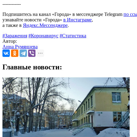
------------
Подпишитесь на канал «Города» в мессенджере Telegram
по сс
узнавайте новости «Города»
в Инстаграме
,
а также в
Яндекс.Мессенджере
.
#Заражения
#Коронавирус
#Статистика
Автор:
Анна Румянцева
Главные новости: