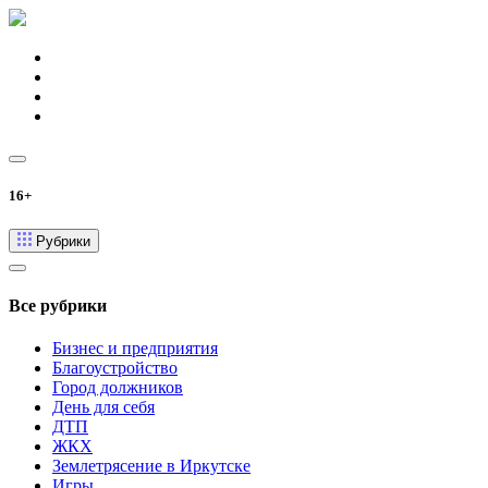
16+
Рубрики
Все рубрики
Бизнес и предприятия
Благоустройство
Город должников
День для себя
ДТП
ЖКХ
Землетрясение в Иркутске
Игры