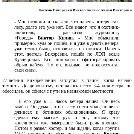
Житель Вихоревки Виктор Килин с женой Викторией
- Мне позвонили, сказали, что парень потерялся в
лесу, долго его уже нет. Все знают, что я охотник-
любитель, - рассказал журналисту
«Города»
Виктор Килин.
- Мне объяснили
примерно, куда он пошёл, и я уже в девять вечера,
уже темно было, отправился на поиски. Парень
этот, житель Вихоревки, пошёл по ЛЭП возле
Кузнецовки. Его попросили сфотографировать
обрыв кабеля. Но он, видимо, не подрассчитал
свои силы.
27-летний вихоревчанин заплутал в тайге, когда начало
темнеть. До дороги ему оставалось всего 3-4 километра, но
обессилев, он сбился с пути на незнакомой местности.
- Я его уже в 11 часов вечера нашёл. Он весь
замёрз. Он думал, что в лесу снега мало, пошел в
джинсах и ботинках обыкновенных. Я сразу
сделал ему массаж рук и ног, потому что
конечности уже замерзшие были, речь пропала.
Потом я развёл костёр, и мы ждали, когда группа
МЧС приедет на «Буране», - говорит
Виктор