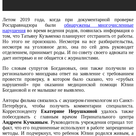
Летом 2019 года, когда при документарной проверке
Росздравнадзора были
обнаружены многочисленные
нарушения
во время ведения родов, появилась информация о
том, что Татьяну Кузьменко планируют отстранить от работы.
Но этого не произошло. Несмотря на все разбирательства,
несмотря на уголовное дело, она по сей день руководит
отделением, принимает роды. И по совету своего адвоката не
дает интервью и не общается с журналистами.
По словам супругов Богдановых, они также получили из
регионального минздрава ответ на заявление с требованием
провести проверку, в котором было сказано, что «грубых
нарушений» при оказании медицинской помощи Юлии
Богдановой и ее малышке не выявлено.
Авторы фильма связались с акушером-гинекологом из Санкт-
Петербурга, чтобы получить комментарии специалиста.
Корреспонденту
Екатерине Нерушкиной
удалось также
побеседовать с главным врачом Перинатального центра
Андреем Кучкиным
. Руководитель учреждения отрицал тот
факт, что его подчиненные используют в работе запрещенные
методы. И подчеркнул, что ребенок Юлии родился живым, а