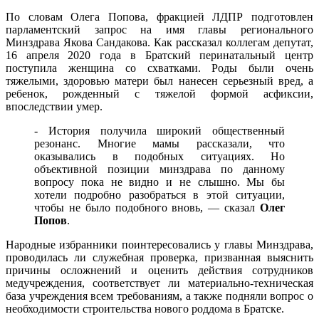
По словам Олега Попова, фракцией ЛДПР подготовлен
парламентский запрос на имя главы регионального
Минздрава Якова Сандакова. Как рассказал коллегам депутат,
16 апреля 2020 года в Братский перинатальный центр
поступила женщина со схватками. Роды были очень
тяжелыми, здоровью матери был нанесен серьезный вред, а
ребенок, рожденный с тяжелой формой асфиксии,
впоследствии умер.
- История получила широкий общественный
резонанс. Многие мамы рассказали, что
оказывались в подобных ситуациях. Но
объективной позиции минздрава по данному
вопросу пока не видно и не слышно. Мы бы
хотели подробно разобраться в этой ситуации,
чтобы не было подобного вновь, — сказал
Олег
Попов
.
Народные избранники поинтересовались у главы Минздрава,
проводилась ли служебная проверка, призванная выяснить
причины осложнений и оценить действия сотрудников
медучреждения, соответствует ли материально-техническая
база учреждения всем требованиям, а также подняли вопрос о
необходимости строительства нового роддома в Братске.