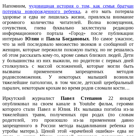
Напомним,
чудовищная история о том, как семья братчан
потеряла новорожденного ребенка
, а его мать потеряла
здоровье и едва не лишилась жизни, привлекла внимание
огромного количества читателей. Волна возмущения,
сочувствия, гнева буквально захлестнула редакцию
информационного портала «Город» после публикации
интервью
Юлии
и
Павла Богдановых
. Но самое ужасное,
что за ней последовало множество звонков и сообщений от
женщин, которые пережили похожую пытку, но не решались
об этом рассказать кому-то, кроме самых близких людей. Дети
у большинства из них выжили, но родители с первых дней
столкнулись с массой осложнений, которые могли быть
вызваны применением запрещенных методов
родовспоможения. У некоторых малышей возникли
тяжелейшие патологии, в том числе, детский церебральный
паралич, некоторым крохам во время родов сломали кости…
Иркутский журналист
Павел Степанов
22 января
опубликовал на своем канале в Youtube фильм, героями
которого стали Павел и Юлия. Их малышка погибла из-за
тяжелейших травм, полученных при родах (по словам
родителей, это произошло из-за применения давно
запрещенного в России метода выдавливания ребенка из
утробы матери.). Ценой этой «врачебной ошибки» едва не