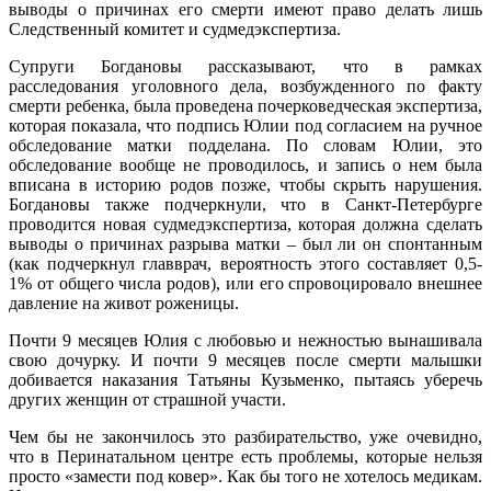
выводы о причинах его смерти имеют право делать лишь
Следственный комитет и судмедэкспертиза.
Супруги Богдановы рассказывают, что в рамках
расследования уголовного дела, возбужденного по факту
смерти ребенка, была проведена почерковедческая экспертиза,
которая показала, что подпись Юлии под согласием на ручное
обследование матки подделана. По словам Юлии, это
обследование вообще не проводилось, и запись о нем была
вписана в историю родов позже, чтобы скрыть нарушения.
Богдановы также подчеркнули, что в Санкт-Петербурге
проводится новая судмедэкспертиза, которая должна сделать
выводы о причинах разрыва матки – был ли он спонтанным
(как подчеркнул главврач, вероятность этого составляет 0,5-
1% от общего числа родов), или его спровоцировало внешнее
давление на живот роженицы.
Почти 9 месяцев Юлия с любовью и нежностью вынашивала
свою дочурку. И почти 9 месяцев после смерти малышки
добивается наказания Татьяны Кузьменко, пытаясь уберечь
других женщин от страшной участи.
Чем бы не закончилось это разбирательство, уже очевидно,
что в Перинатальном центре есть проблемы, которые нельзя
просто «замести под ковер». Как бы того не хотелось медикам.