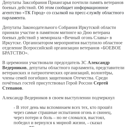
Депутаты Заксобрания Приангарья почтили память ветеранов
боевых действий.
Об этом сообщает информационное
агентство «ТК Город» со ссылкой на пресс-службу областного
парламента.
Депутаты Законодательного Собрания Иркутской области
приняли участие в памятном митинге ко Дню ветерана
боевых действий у мемориала «Вечный огонь Славы» в
Иркутске. Организатором мероприятия выступило областное
отделение Всероссийской организации ветеранов «БОЕВОЕ
БРАТСТВО».
В церемонии участвовали председатель ЗС
Александр
Ведерников
, депутаты областного парламента, представители
ветеранских и патриотических организаций, волонтёры,
члены семей погибших защитников Отечества. Среди
почётных гостей присутствовал Герой России
Сергей
Степанов
.
Александр Ведерников в своем выступлении подчеркнул
- В этот день мы вспоминаем всех тех, кто прошёл
через самые страшные испытания огонь и свинец,
через потери и боль – но не сломался, выстоял,
победил и вернулся к мирной жизни, - сказал