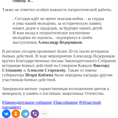
спикер ЗС.
Также он отметил особую важность патриотической работы.
- Сегодня идёт не менее опасная война – за сердца
и умы нашей молодёжи, за историческую память
наших дедов и прадедов, за будущее наших детей.
И ваш вклад в патриотическое воспитание
молодёжи не оценить, - подчеркнул в своём
выступлении
Александр Ведерников
.
В регионе сегодня проживает более 20-ти тысяч ветеранов
боевых действий. В ходе мероприятия Александр Ведерников
вручил Благодарственные письма Законодательного Собрания
ветеранам боевых действий на Северном Кавказе
Виктору
Степанову
и
Алексею Сторожеву
. Также от имени
губернатора
Игоря Кобзева
были переданы награды другим
участникам боевых действий.
Завершился митинг торжественным возложением цветов к
мемориалу в память о погибших защитниках Отечества.
#Законодательное собрание
#Заксобрание
#Областной
парламент