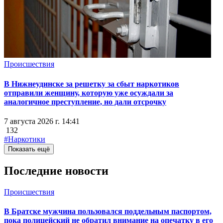
Происшествия
В Нижнеудинске за решетку за сбыт наркотиков
отправили женщину, которую уже осуждали за
аналогичное преступление, но дали отсрочку
7 августа 2026 г. 14:41
132
#Наркотики
Показать ещё
Последние новости
Происшествия
В Братске мужчина пользовался поддельным паспортом,
пока полицейский не обратил внимание на опечатку в его