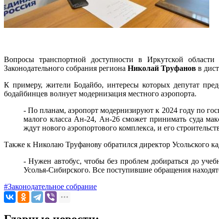
Вопросы транспортной доступности в Иркутской области 
Законодательного собрания региона
Николай Труфанов
в дис
К примеру, жители Бодайбо, интересы которых депутат пред
бодайбинцев волнует модернизация местного аэропорта.
- По планам, аэропорт модернизируют к 2024 году по го
малого класса Ан-24, Ан-26 сможет принимать суда макс
ждут нового аэропортового комплекса, и его строительст
Также к Николаю Труфанову обратился директор Усольского кад
- Нужен автобус, чтобы без проблем добираться до уче
Усолья-Сибирского. Все поступившие обращения находятс
#Законодательное собрание