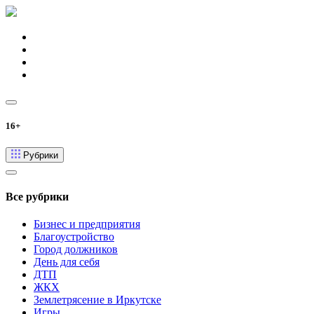
16+
Рубрики
Все рубрики
Бизнес и предприятия
Благоустройство
Город должников
День для себя
ДТП
ЖКХ
Землетрясение в Иркутске
Игры