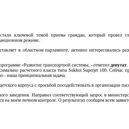
стали ключевой темой приема граждан, который провел гл
танционном режиме.
ставляет в областном парламенте, активно интересовались р
спрограмме «Развитие транспортной системы, - отметил
депутат
.
имально расчетного класса типа Sukhoi Superjet 100. Сейчас 
во - наша принципиальная задача.
етского корпуса с просьбой посодействовать в организации пас
бного заведения. Направил соответствующий запрос в министер
я на моем личном контроле. О результатах сообщим всем заявит