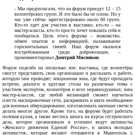
- Мы предполагали, что на форум приедут 12 – 15
волонтёрских групп. И это было бы не плохо. Но у
нас уже сейчас зарегистрировано около 60 групп.
Кто-то едет для участия в выставке, кто-то – на
мастер-классы, кто-то просто хочет показать себя и
пообщаться. Цель этого форума – знакомство,
обмен опытом и информацией, налаживание
горизонтальных связей. Наш форум оказался
востребованным среди добровольцев, –
прокомментировал
Дмитрий Мясников
.
Форум поделён на несколько зон: выставка, где волонтёры
смогут представить свои организации и рассказать о работе,
которую они проводят; лекционная зона, где будут проходить
встречи, диалоги и круглые столы на различные темы с
участием экспертов, волонтёров и всех неравнодушных; зона
мастер-классов, где любой желающий сможет научиться
плести маскировочные сети, раскраивать и шить необходимое
для военных обмундирование, изготавливать окопные свечи и
делать многое другое. Кроме того, на форуме будет работать
полевая кухня, а также вестись запись на курсы сестринского
дела, которое организовали и успешно ведут активисты
«Женского движения Единой России», и запись молодых
активистов, которые желают отправится в Мариуполь с