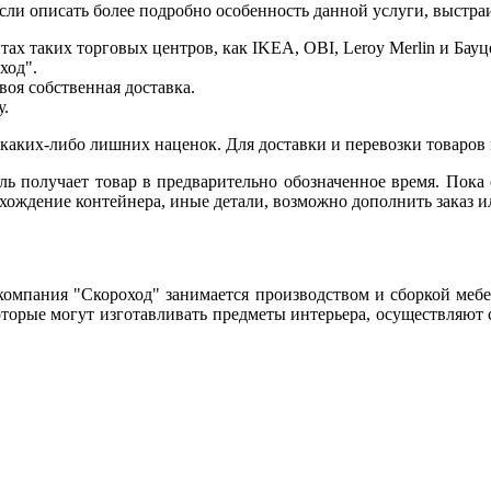
Если описать более подробно особенность данной услуги, выстраи
йтах таких торговых центров, как IKEA, OBI, Leroy Merlin и Бауц
ход".
оя собственная доставка.
у.
 каких-либо лишних наценок. Для доставки и перевозки товаров
ь получает товар в предварительно обозначенное время. Пока о
хождение контейнера, иные детали, возможно дополнить заказ и
омпания "Скороход" занимается производством и сборкой мебел
оторые могут изготавливать предметы интерьера, осуществляют с