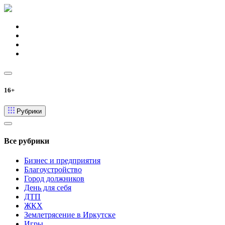
16+
Рубрики
Все рубрики
Бизнес и предприятия
Благоустройство
Город должников
День для себя
ДТП
ЖКХ
Землетрясение в Иркутске
Игры