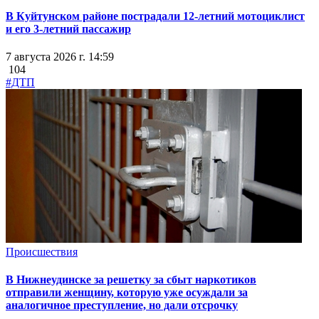
В Куйтунском районе пострадали 12-летний мотоциклист
и его 3-летний пассажир
7 августа 2026 г. 14:59
104
#ДТП
Происшествия
В Нижнеудинске за решетку за сбыт наркотиков
отправили женщину, которую уже осуждали за
аналогичное преступление, но дали отсрочку