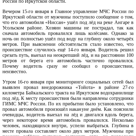
России по Иркутской области.
Вечером 15-го января в Главное управление МЧС России по
Иркутской области от мужчины поступило сообщение о том,
что его автомобиля «Ниссан» ушёл под лёд на реке Ангаре в
Усольском районе. Хозяин машины не пострадал, так как
сначала автомобиль провалился лишь колёсами. Однако за
ночь он полностью ушёл под воду на глубину около четырёх
метров. При выяснении обстоятельств стало известно, что
происшествие случилось ещё 14-го января. Водитель решил
срезать путь, выехал на неокрепший лёд, и на расстоянии 100
метров от берега его автомобиль частично провалился.
Почему водитель сразу не сообщил о происшествии,
неизвестно.
Утром 16-го января при мониторинге социальных сетей был
выявлен провал внедорожника «Тойота» в районе 27-го
километра Байкальского тракта на Иркутском водохранилище
под лёд. К месту происшествия были направлены сотрудники
ГИМС МЧС России. По их прибытии было установлено, что
провал автомобиля произошёл накануне днём. Как пояснили
очевидцы, водитель выехал на лёд и двигался вдоль берега,
через некоторое время автомобиль провалился. Несколько
человек, находящихся внутри, успели выбраться. Глубина в
месте провала составляет около двух метров. Мужчины при