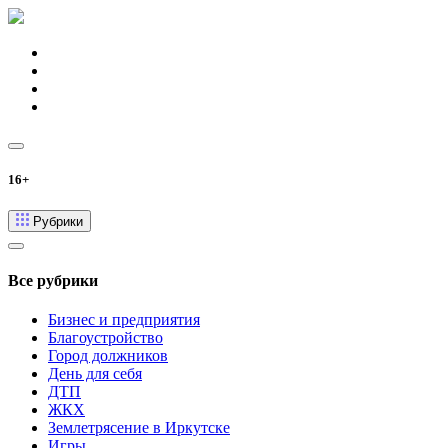
16+
Рубрики
Все рубрики
Бизнес и предприятия
Благоустройство
Город должников
День для себя
ДТП
ЖКХ
Землетрясение в Иркутске
Игры