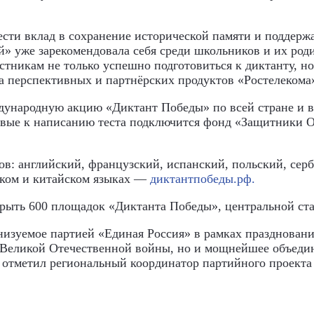
ести вклад в сохранение исторической памяти и поддерж
» уже зарекомендовала себя среди школьников и их род
стникам не только успешно подготовиться к диктанту, н
са перспективных и партнёрских продуктов «Ростелеком
дународную акцию «Диктант Победы» по всей стране и в
рвые к написанию теста подключится фонд «Защитники О
ков: английский, французский, испанский, польский, сер
ском и китайском языках —
диктантпобеды.рф.
рыть 600 площадок «Диктанта Победы», центральной ст
низуемое партией «Единая Россия» в рамках празднован
х Великой Отечественной войны, но и мощнейшее объеди
 отметил региональный координатор партийного проекта