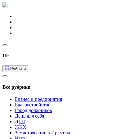
16+
Рубрики
Все рубрики
Бизнес и предприятия
Благоустройство
Город должников
День для себя
ДТП
ЖКХ
Землетрясение в Иркутске
Игры