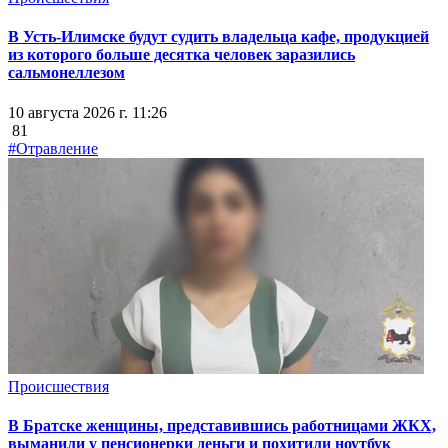
В Усть-Илимске будут судить владельца кафе, продукцией
из которого больше десятка человек заразились
сальмонеллезом
10 августа 2026 г. 11:26
81
#Отравление
Происшествия
В Братске женщины, представившись работницами ЖКХ,
выманили у пенсионерки деньги и похитили ноутбук