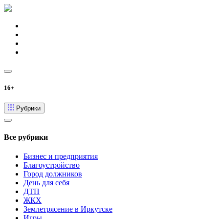
16+
Рубрики
Все рубрики
Бизнес и предприятия
Благоустройство
Город должников
День для себя
ДТП
ЖКХ
Землетрясение в Иркутске
Игры