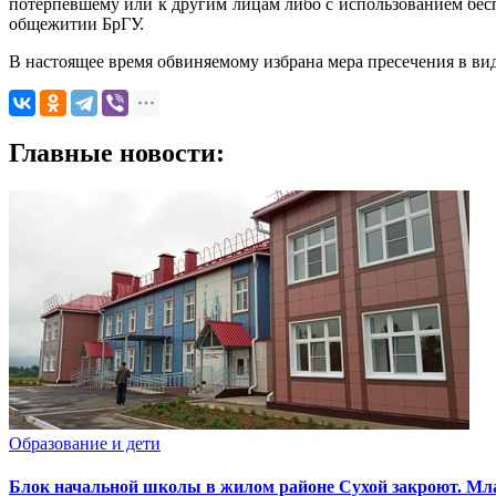
потерпевшему или к другим лицам либо с использованием бесп
общежитии БрГУ.
В настоящее время обвиняемому избрана мера пресечения в вид
Главные новости:
Образование и дети
Блок начальной школы в жилом районе Сухой закроют. Млад