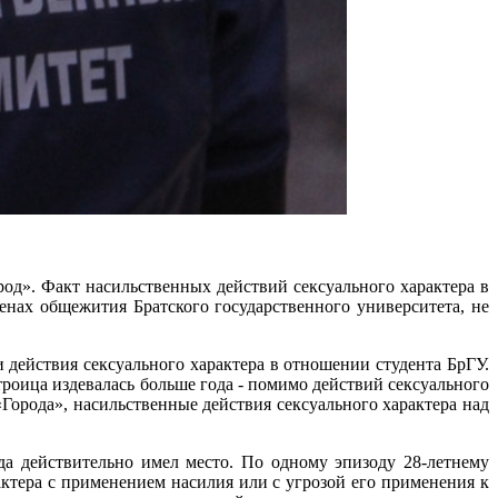
д». Факт насильственных действий сексуального характера в
енах общежития Братского государственного университета, не
и действия сексуального характера в отношении студента БрГУ.
оица издевалась больше года - помимо действий сексуального
Города», насильственные действия сексуального характера над
да действительно имел место. По одному эпизоду 28-летнему
ктера с применением насилия или с угрозой его применения к