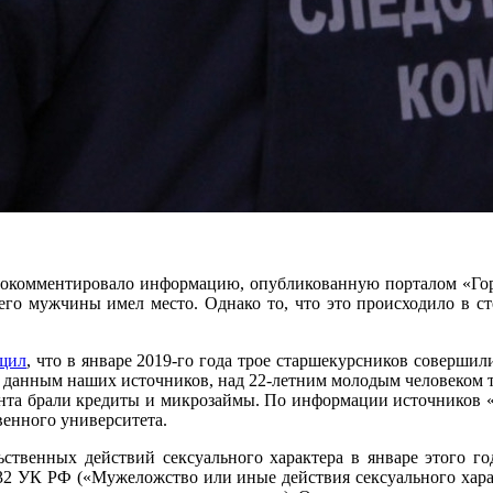
рокомментировало информацию, опубликованную порталом «Горо
его мужчины имел место. Однако то, что это происходило в ст
щил
, что в январе 2019-го года трое старшекурсников совершил
данным наших источников, над 22-летним молодым человеком тр
ента брали кредиты и микрозаймы. По информации источников «
венного университета.
твенных действий сексуального характера в январе этого го
32 УК РФ («Мужеложство или иные действия сексуального хара