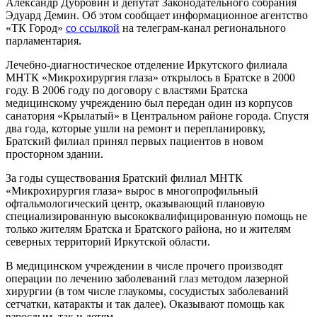
Александр Дубровин и депутат Законодательного собрания
Эдуард Демин. Об этом сообщает информационное агентство
«ТК Город»
со ссылкой
на телеграм-канал регионального
парламентария.
Лечебно-диагностическое отделение Иркутского филиала
МНТК «Микрохирургия глаза» открылось в Братске в 2000
году. В 2006 году по договору с властями Братска
медицинскому учреждению был передан один из корпусов
санатория «Крылатый» в Центральном районе города. Спустя
два года, которые ушли на ремонт и перепланировку,
Братский филиал принял первых пациентов в новом
просторном здании.
За годы существования Братский филиал МНТК
«Микрохирургия глаза» вырос в многопрофильный
офтальмологический центр, оказывающий плановую
специализированную высококвалифицированную помощь не
только жителям Братска и Братского района, но и жителям
северных территорий Иркутской области.
В медицинском учреждении в числе прочего производят
операции по лечению заболеваний глаз методом лазерной
хирургии (в том числе глаукомы, сосудистых заболеваний
сетчатки, катаракты и так далее). Оказывают помощь как
взрослым, так и детям.