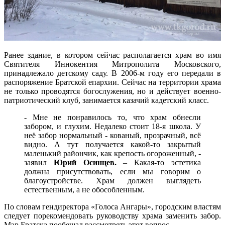
Ранее здание, в котором сейчас располагается храм во имя
Святителя Иннокентия Митрополита Московского,
принадлежало детскому саду. В 2006-м году его передали в
распоряжение Братской епархии. Сейчас на территории храма
не только проводятся богослужения, но и действует военно-
патриотический клуб, занимается казачий кадетский класс.
- Мне не понравилось то, что храм обнесли
забором, и глухим. Недалеко стоит 18-я школа. У
неё забор нормальный - кованый, прозрачный, всё
видно. А тут получается какой-то закрытый
маленький райончик, как крепость огороженный, -
заявил
Юрий Осинцев.
– Какая-то эстетика
должна присутствовать, если мы говорим о
благоустройстве. Храм должен выглядеть
естественным, а не обособленным.
По словам гендиректора «Голоса Ангары», городским властям
следует порекомендовать руководству храма заменить забор.
Мэр Братска пообещал рассмотреть этот вопрос.