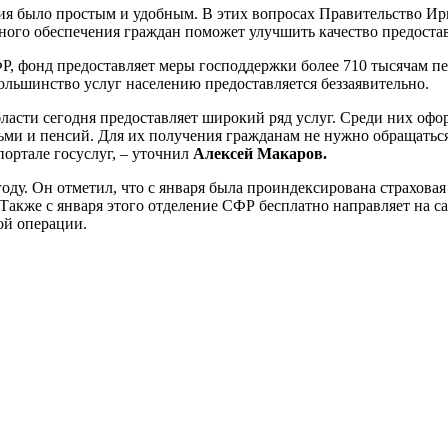
ия было простым и удобным. В этих вопросах Правительство Ир
ого обеспечения граждан поможет улучшить качество предоставл
, фонд предоставляет меры господдержки более 710 тысячам пен
ольшинство услуг населению предоставляется беззаявительно.
асти сегодня предоставляет широкий ряд услуг. Среди них оф
ьми и пенсий. Для их получения гражданам не нужно обращаться
портале госуслуг, – уточнил
Алексей Макаров.
оду. Он отметил, что с января была проиндексирована страховая 
 Также с января этого отделение СФР бесплатно направляет на 
ой операции.