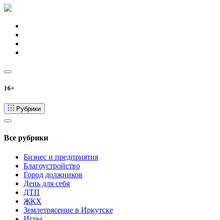
16+
Рубрики
Все рубрики
Бизнес и предприятия
Благоустройство
Город должников
День для себя
ДТП
ЖКХ
Землетрясение в Иркутске
Игры