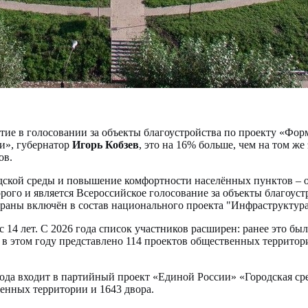
тие в голосовании за объекты благоустройства по проекту «Фо
и», губернатор
Игорь Кобзев
, это на 16% больше, чем на том ж
ов.
одской среды и повышение комфортности населённых пунктов – 
рого и является Всероссийское голосование за объекты благоус
страны включён в состав национального проекта "Инфраструкту
 14 лет. С 2026 года список участников расширен: ранее это бы
в этом году представлено 114 проектов общественных территор
да входит в партийный проект «Единой России» «Городская сред
венных территории и 1643 двора.