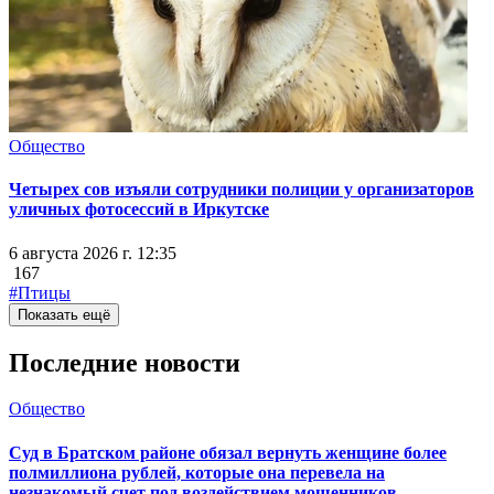
Общество
Четырех сов изъяли сотрудники полиции у организаторов
уличных фотосессий в Иркутске
6 августа 2026 г. 12:35
167
#Птицы
Показать ещё
Последние новости
Общество
Суд в Братском районе обязал вернуть женщине более
полмиллиона рублей, которые она перевела на
незнакомый счет под воздействием мошенников