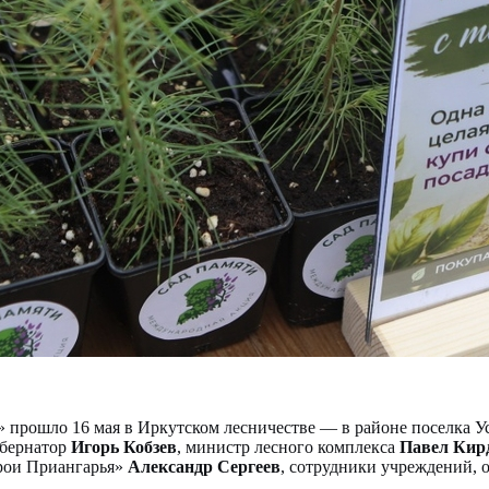
рошло 16 мая в Иркутском лесничестве — в районе поселка Уст
убернатор
Игорь Кобзев
, министр лесного комплекса
Павел Кир
ерои Приангарья»
Александр Сергеев
, сотрудники учреждений, 