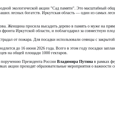
ародной экологической акции "Сад памяти". Это масштабный общ
аших лесных богатств. Иркутская область — один из самых лесн
ова. Женщина просила высадить дерево в память о муже на пр
о фронта Иркутской области, и поблагодарил за совместную пло
острадал от пожара. Для посадки использовали сеянцы с закрыто
одлится до 16 июня 2026 года. Всего в этом году посадки заплан
нцев на общей площади 1000 гектаров.
о поручению Президента России
Владимира Путина
в рамках фе
мках акции проходят образовательные мероприятия о важности 