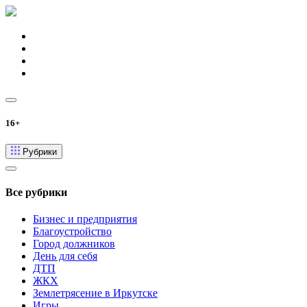
16+
Рубрики
Все рубрики
Бизнес и предприятия
Благоустройство
Город должников
День для себя
ДТП
ЖКХ
Землетрясение в Иркутске
Игры