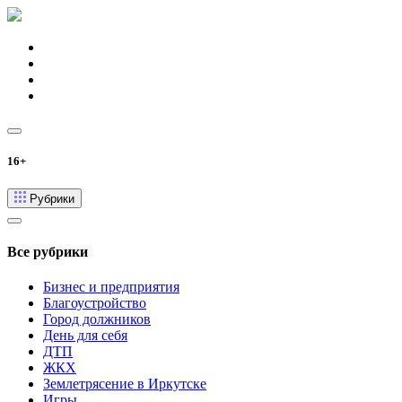
16+
Рубрики
Все рубрики
Бизнес и предприятия
Благоустройство
Город должников
День для себя
ДТП
ЖКХ
Землетрясение в Иркутске
Игры