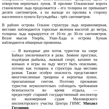
отверстия нерпичьих лунок. В проливе Ольхонские ворота
становление льда продолжается – его толщина не превышает
десяти сантиметров, а на выходе из пролива в сторону
населенного пункта Бугульдейка - трёх сантиметров.
В районе острова Ольхон структура льда неравномерная,
местами наблюдаются торосные явления высотой до метра,
толщина льда варьируется от 10-ти до 30-ти сантиметров.
Возле мысов Улирба, Улан-Хада и острова Хунык
наблюдаются обширные промоины.
— В выходные дни поток туристов на озере
Байкал увеличивается в разы. Зимние прогулки,
подлёдная рыбалка, лыжный спорт, катание на
коньках и игры на льду могут быть опасными,
потому как толщина и структура льда местами
разная. Также особую опасность представляют
многочисленные трещины и нерпичьи лунки,
присыпанные снегом. Поэтому призываю
туристов неукоснительно соблюдать требования
безопасности во время отдыха, —
предостерёг старший государственный инспектор
по маломерным судам Маломорского
инспекторского участка Центра ГИМС
Михаил
Грудинин
.