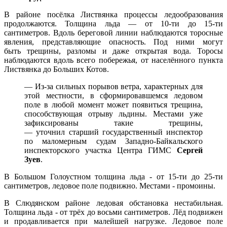
В районе посёлка Листвянка процессы ледообразования
продолжаются. Толщина льда — от 10-ти до 15-ти
сантиметров. Вдоль береговой линии наблюдаются торосные
явления, представляющие опасность. Под ними могут
быть трещины, разломы и даже открытая вода. Торосы
наблюдаются вдоль всего побережья, от населённого пункта
Листвянка до Больших Котов.
— Из-за сильных порывов ветра, характерных для
этой местности, в сформировавшемся ледовом
поле в любой момент может появиться трещина,
способствующая отрыву льдины. Местами уже
зафиксированы такие трещины,
— уточнил старший государственный инспектор
по маломерным судам Западно-Байкальского
инспекторского участка Центра ГИМС
Сергей
Зуев
.
В Большом Голоустном толщина льда - от 15-ти до 25-ти
сантиметров, ледовое поле подвижно. Местами - промоины.
В Слюдянском районе ледовая обстановка нестабильная.
Толщина льда - от трёх до восьми сантиметров. Лёд подвижен
и продавливается при малейшей нагрузке. Ледовое поле