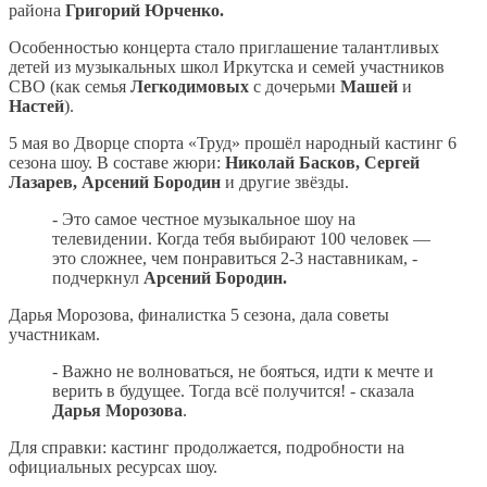
района
Григорий Юрченко.
Особенностью концерта стало приглашение талантливых
детей из музыкальных школ Иркутска и семей участников
СВО (как семья
Легкодимовых
с дочерьми
Машей
и
Настей
).
5 мая во Дворце спорта «Труд» прошёл народный кастинг 6
сезона шоу. В составе жюри:
Николай Басков, Сергей
Лазарев, Арсений Бородин
и другие звёзды.
- Это самое честное музыкальное шоу на
телевидении. Когда тебя выбирают 100 человек —
это сложнее, чем понравиться 2-3 наставникам, -
подчеркнул
Арсений Бородин.
Дарья Морозова, финалистка 5 сезона, дала советы
участникам.
- Важно не волноваться, не бояться, идти к мечте и
верить в будущее. Тогда всё получится! - сказала
Дарья Морозова
.
Для справки: кастинг продолжается, подробности на
официальных ресурсах шоу.